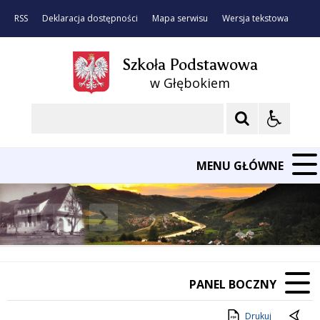
RSS
Deklaracja dostępności
Mapa serwisu
Wersja tekstowa
Szkoła Podstawowa
w Głębokiem
Szukaj
MENU GŁÓWNE
❚❚
Poprzedni Element
Następny Element
PANEL BOCZNY
Drukuj