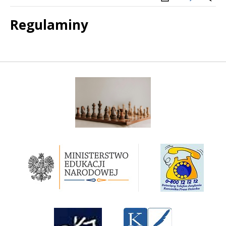
Regulaminy
Treść
Szachy w szkole
Ministerstwo Edukacji Narodowej
Rzecznik Praw Dziecka RP
Okręgowa Komicja Egzaminacyjna w Krakowie
Kuratorium Oświaty w Krakowie