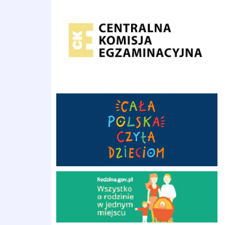
Cała Polska Czyta Dzieciom
Rodzina.gov.pl Wszystko o rodzinie w jednym miejscu