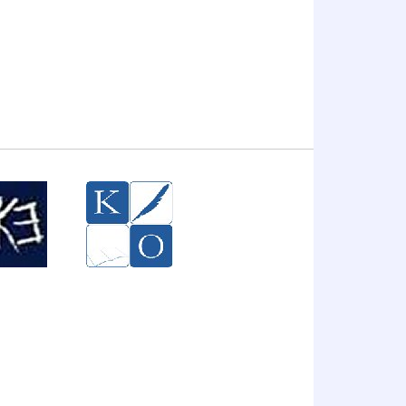
Komicja Egzaminacyjna w Krakowie
Kuratorium Oświaty w Krakowie