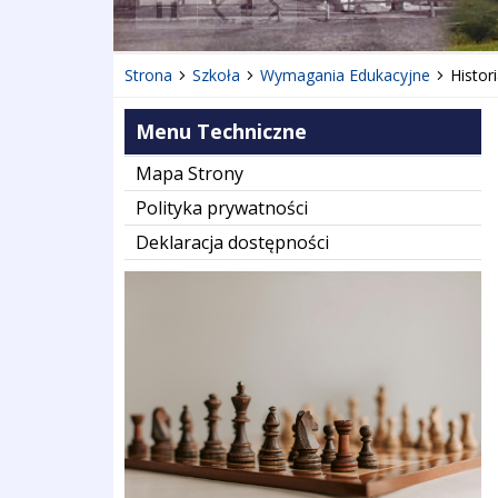
❚❚
Poprzedni Element
Następny Element
Strona
Szkoła
Wymagania Edukacyjne
Histor
Menu Techniczne
Mapa Strony
Polityka prywatności
Deklaracja dostępności
Szachy w szkole