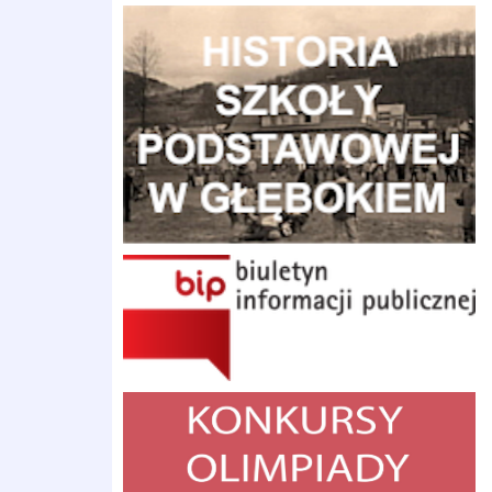
Historia Szkoły Podstawowej w Głebokiem
BIP
konkursy