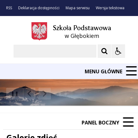
RSS
Deklaracja dostępności
Mapa serwisu
Wersja tekstowa
Szkoła Podstawowa
w Głębokiem
Szukaj
MENU GŁÓWNE
❚❚
Poprzedni Element
Następny Element
PANEL BOCZNY
Galerie zdjęć