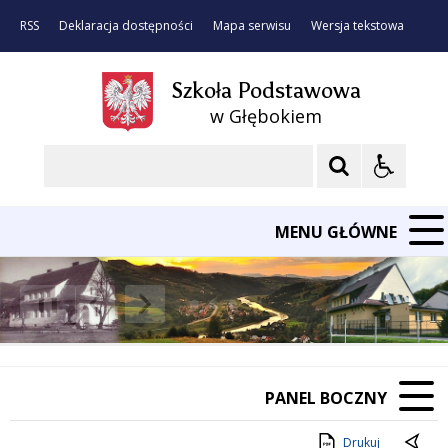
RSS
Deklaracja dostępności
Mapa serwisu
Wersja tekstowa
Szkoła Podstawowa
w Głębokiem
Szukaj
MENU GŁÓWNE
❚❚
Poprzedni Element
Następny Element
PANEL BOCZNY
Drukuj