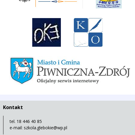
Okręgowa Komicja Egzaminacyjna w Krakowie
Kuratorium Oświaty w Krakowie
Miasto i Gmina Piwniczna-Zdrój
Kontakt
tel. 18 446 40 85
e-mail:
szkola.glebokie@wp.pl