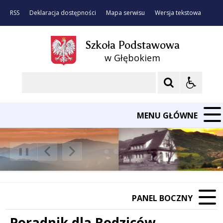
RSS
Deklaracja dostępności
Mapa serwisu
Wersja tekstowa
Szkoła Podstawowa
w Głębokiem
Szukaj
MENU GŁÓWNE
❚❚
Poprzedni Element
Następny Element
PANEL BOCZNY
Poradnik dla Rodziców