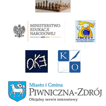
Ministerstwo Edukacji Narodowej
Rzecznik Praw Dziecka RP
Okręgowa Komicja Egzaminacyjna w Krakowie
Kuratorium Oświaty w Krakowie
Miasto i Gmina Piwniczna-Zdrój