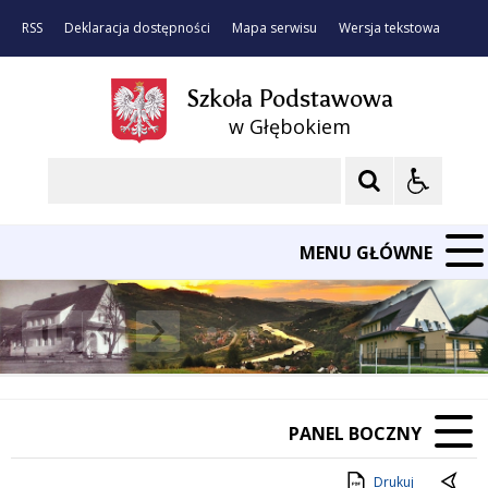
RSS
Deklaracja dostępności
Mapa serwisu
Wersja tekstowa
Szkoła Podstawowa
w Głębokiem
Szukaj
MENU GŁÓWNE
❚❚
Poprzedni Element
Następny Element
PANEL BOCZNY
Drukuj