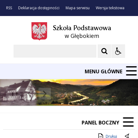
RSS
Deklaracja dostępności
Mapa serwisu
Wersja tekstowa
Szkoła Podstawowa
w Głębokiem
Szukaj
MENU GŁÓWNE
❚❚
Poprzedni Element
Następny Element
PANEL BOCZNY
Drukuj