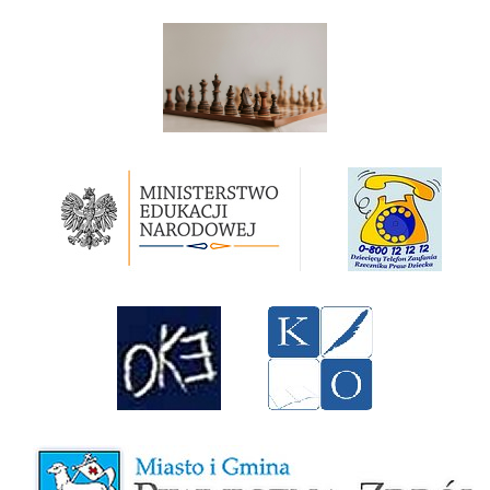
Szachy w szkole
Ministerstwo Edukacji Narodowej
Rzecznik Praw Dziecka RP
Okręgowa Komicja Egzaminacyjna w Krakowie
Kuratorium Oświaty w Krakowie
Miasto i Gmina Piwniczna-Zdrój